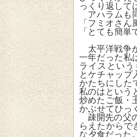
っくり返して
アハラムも同
「フミオさ
「とても簡単
太平洋戦争が
一年だった私
ライスという
とケチャップ
かたちにした
私のはという
炒めたご飯・
かぶせてひっ
疎開先の父の
らえたからで
な夕食だった