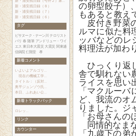
新・浦安残日録（号外２）家...
の卵型餃子）
新・浦安残日録（８）
新・浦安残日録（７）
もあると教え
新・浦安残日録（６）
皮付き野菜の
タグ
ルマに似た料
ピサヌーク・ナーン川
テロリスト
ッバなどのレ
バリ
春
随筆
アンドリュー・ワイ
料理法が加わ
エス
東日本大震災
大震災
関東逓
信病院
仁階堂 孝
新着コメント
ひっくり返し
いよいよアルゴリ...
舎で馴れない
現在の機械工学...
ライスを思い
タイトル：（反対...
奥平ジュンゾウ氏...
「マクルーバ
本日、ふれあい公...
ど、我流のオ
新着トラックバック
りました。ジ
ロレッ...
「お母さんの
リンク
同情的なまな
カウンター
「九歳下の弟