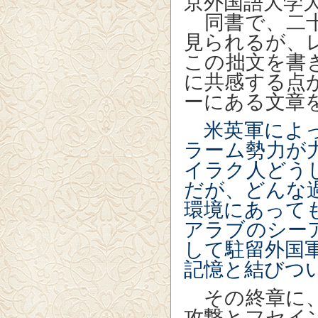
京外国語大学
同書で、二十
見られるが、
この拙文を書
に共感する点
ーにある文章
米英軍によっ
ラーム勢力が
イラク人どう
だが、どんな
環境にあって
アラブのシー
して駐留外国
記憶と結びつ
その終章に、
攻撃とフセイ