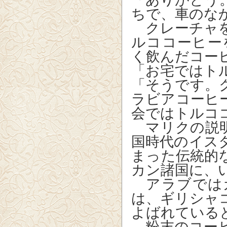
ちで、車のな
クレーチャを
ルココーヒー
く飲んだコー
「お宅ではト
「そうです。
ラビアコーヒ
会ではトルコ
マリクの説明
国時代のイス
まった伝統的
カン諸国に、
アラブでは
は、ギリシャ
よばれている
粉末のコーヒ