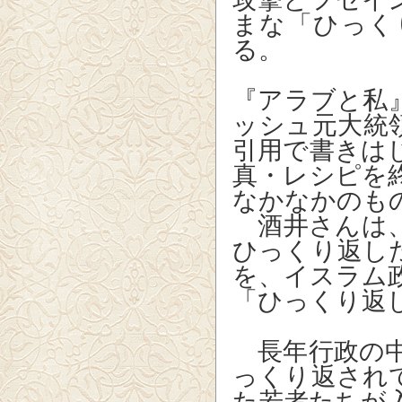
まな「ひっく
る。
『アラブと私
ッシュ元大統
引用で書きは
真・レシピを
なかなかのも
酒井さんは、
ひっくり返し
を、イスラム
「ひっくり返
長年行政の中
っくり返され
た若者たちが