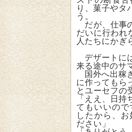
り、菓子やタ
う。
だが、仕事の
だいに行われ
人たちにかぎ
デザートには
来る途中のサ
国外へ出稼ぎ
に作ってもら
とユーセフの
「ええ、日持
てもいいので
したから、お
ださい」
「ありがとう