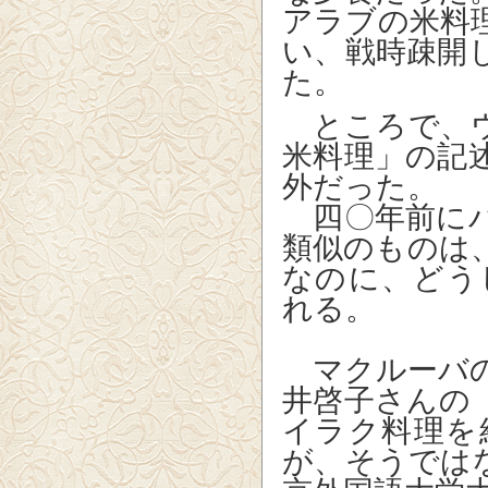
アラブの米料
い、戦時疎開
た。
ところで、ウ
米料理」の記
外だった。
四〇年前にバ
類似のものは
なのに、どう
れる。
マクルーバの
井啓子さんの
イラク料理を
が、そうでは