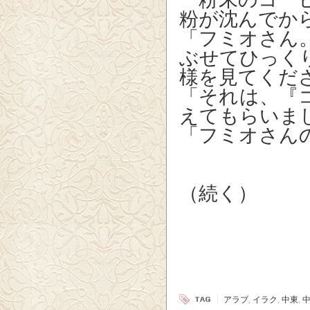
粉が沈んでか
「フミオさん
ぶせてひっく
様を見てくだ
「それは、『
えてもらいま
「フミオさん
（続く）
アラブ
,
イラク
,
中東
,