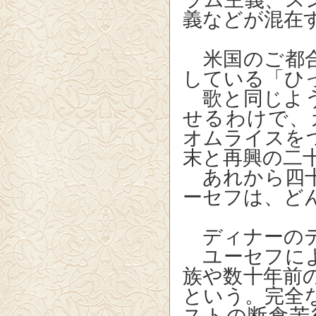
義などが混在
米国のご都合
している「ひ
歌と同じよう
せるわけで、
オムライスを
末と再興の二
あれから四十
ーセフは、ど
ディナーのテ
ユーセフによ
族や数十年前
という。完全
ストの断食苦