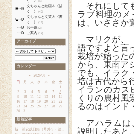
う！》
(4)
それにしても
文ちゃんと絵画＆《描
く！》
ラブ料理のメ
(40)
文ちゃんと文芸＆《書
は、いささか
く！》
(13)
お手紙
(2)
ご案内
(17)
マリクが、「
アーカイブ
語ですよと言
栽培が始った
から、東南ア
カレンダー
でも、イラク
«
2026/08
»
培は古代から
日
月
火
水
木
金
土
1
イランのカス
2
3
4
5
6
7
8
くりの農村風
9
10
11
12
13
14
15
16
17
18
19
20
21
22
るのはインド
23
24
25
26
27
28
29
30
31
新着記事
アハラムは
説明したあと
新・浦安残日録（号外３）続...