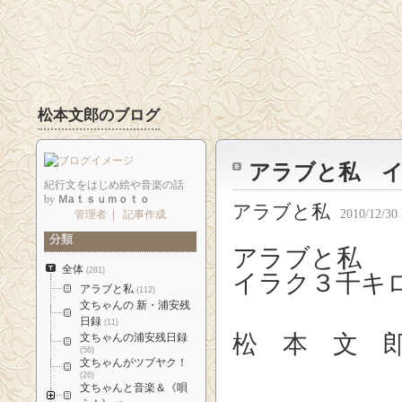
松本文郎のブログ
アラブと私 
紀行文をはじめ絵や音楽の話
by
Ｍaｔｓｕｍｏｔｏ
アラブと私
2010/12/30 
管理者
|
記事作成
分類
アラブと私
全体
(281)
イラク３千キ
アラブと私
(112)
文ちゃんの 新・浦安残
日録
(11)
松 本 文
文ちゃんの浦安残日録
(56)
文ちゃんがツブヤク！
(26)
文ちゃんと音楽＆《唄