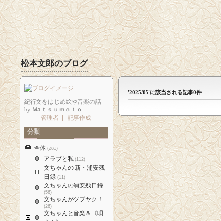
松本文郎のブログ
'2025/05'に該当される記事0件
紀行文をはじめ絵や音楽の話
by
Ｍaｔｓｕｍｏｔｏ
管理者
|
記事作成
分類
全体
(281)
アラブと私
(112)
文ちゃんの 新・浦安残
日録
(11)
文ちゃんの浦安残日録
(56)
文ちゃんがツブヤク！
(26)
文ちゃんと音楽＆《唄