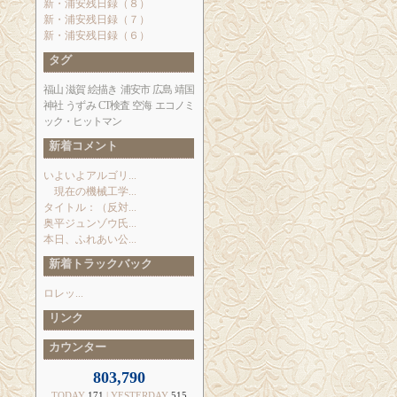
新・浦安残日録（８）
新・浦安残日録（７）
新・浦安残日録（６）
タグ
福山
滋賀
絵描き
浦安市
広島
靖国
神社
うずみ
CT検査
空海
エコノミ
ック・ヒットマン
新着コメント
いよいよアルゴリ...
現在の機械工学...
タイトル：（反対...
奥平ジュンゾウ氏...
本日、ふれあい公...
新着トラックバック
ロレッ...
リンク
カウンター
803,790
TODAY
171
| YESTERDAY
515