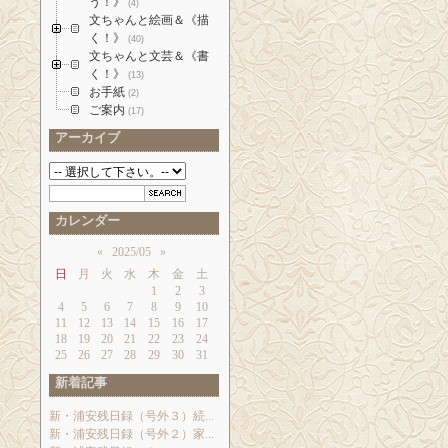
う！》
(4)
文ちゃんと絵画＆《描
く！》
(40)
文ちゃんと文芸＆《書
く！》
(13)
お手紙
(2)
ご案内
(17)
アーカイブ
カレンダー
«
2025/05
»
日
月
火
水
木
金
土
1
2
3
4
5
6
7
8
9
10
11
12
13
14
15
16
17
18
19
20
21
22
23
24
25
26
27
28
29
30
31
新着記事
新・浦安残日録（号外３）続...
新・浦安残日録（号外２）家...