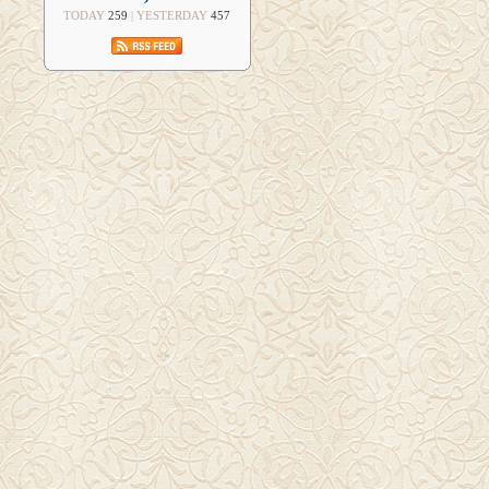
TODAY
259
| YESTERDAY
457