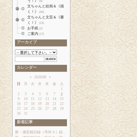
う！》
(4)
文ちゃんと絵画＆《描
く！》
(40)
文ちゃんと文芸＆《書
く！》
(13)
お手紙
(2)
ご案内
(17)
アーカイブ
カレンダー
«
2026/08
»
日
月
火
水
木
金
土
1
2
3
4
5
6
7
8
9
10
11
12
13
14
15
16
17
18
19
20
21
22
23
24
25
26
27
28
29
30
31
新着記事
新・浦安残日録（号外３）続...