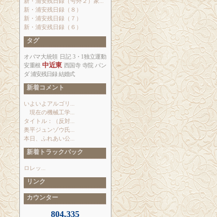
新・浦安残日録（号外２）家...
新・浦安残日録（８）
新・浦安残日録（７）
新・浦安残日録（６）
タグ
オバマ大統領
日記
3・1独立運動
中近東
安重根
西国寺
寺院
パン
ダ
浦安残日録
結婚式
新着コメント
いよいよアルゴリ...
現在の機械工学...
タイトル：（反対...
奥平ジュンゾウ氏...
本日、ふれあい公...
新着トラックバック
ロレッ...
リンク
カウンター
804,335