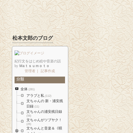
松本文郎のブログ
紀行文をはじめ絵や音楽の話
by
Ｍaｔｓｕｍｏｔｏ
管理者
|
記事作成
分類
全体
(281)
アラブと私
(112)
文ちゃんの 新・浦安残
日録
(11)
文ちゃんの浦安残日録
(56)
文ちゃんがツブヤク！
(26)
文ちゃんと音楽＆《唄