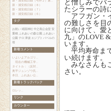
と憎しみでバ
新・浦安残日録（号外２）家...
新・浦安残日録（８）
たシラーの詩
新・浦安残日録（７）
新・浦安残日録（６）
アフガン・イ
タグ
の難しさを目
に向けて、愛
お祝い
靖国神社
中之島公会堂
安
重根
ふれあいの森公園
ふれあい
九」のLOVE
公園
テロ
津波
エジプト
バベルの
います。
塔
平均寿命まで
新着コメント
い続けます
。
いよいよアルゴリ...
現在の機械工学...
みなさんもご
タイトル：（反対...
さい。
奥平ジュンゾウ氏...
本日、ふれあい公...
新着トラックバック
ロレッ...
浦安市弁天
リンク
＜所属
浦安男声合
カウンター