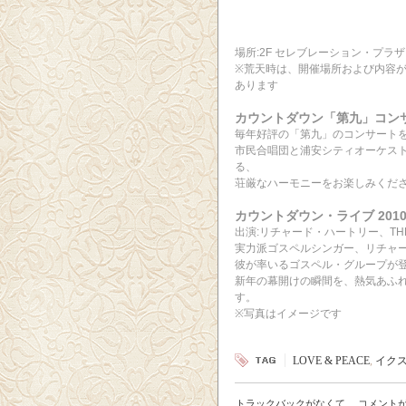
場所:2F セレブレーション・プラザ
※荒天時は、開催場所および内容
あります
カウントダウン「第九」コン
毎年好評の「第九」のコンサートを
市民合唱団と浦安シティオーケス
る、
荘厳なハーモニーをお楽しみくだ
カウントダウン・ライブ 201
出演:リチャード・ハートリー、THE 
実力派ゴスペルシンガー、リチャ
彼が率いるゴスペル・グループが
新年の幕開けの瞬間を、熱気あふ
す。
※写真はイメージです
LOVE & PEACE
,
イク
トラックバックがなくて
、
コメント