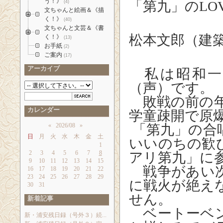
う！》
「第九」の
(4)
文ちゃんと絵画＆《描
く！》
(40)
文ちゃんと文芸＆《書
松本文郎（建
く！》
(13)
お手紙
(2)
ご案内
(17)
アーカイブ
私は昭和一
（声）です。
敗戦の前の年
カレンダー
学童疎開で原
«
2026/08
»
「第九」の合
日
月
火
水
木
金
土
いいのちの歓
1
2
3
4
5
6
7
8
アリ第九」に
9
10
11
12
13
14
15
戦争があい次
16
17
18
19
20
21
22
23
24
25
26
27
28
29
に戦火が絶え
30
31
せん。
新着記事
ベートーベン
新・浦安残日録（号外３）続...