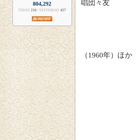
唱団々友
804,292
合唱団「
TODAY
216
| YESTERDAY
457
＜作
浦安市合唱
『みんなの歌
NTT 社
（1960年）ほか