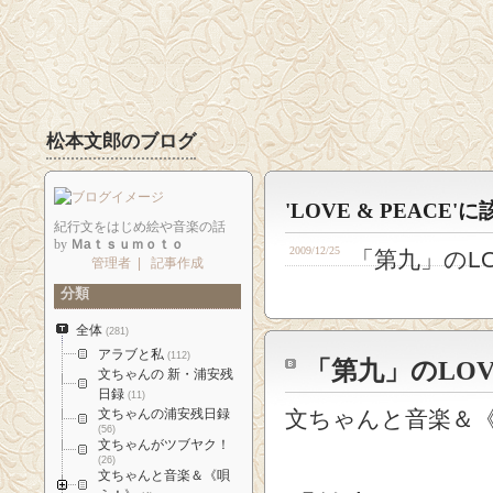
松本文郎のブログ
'LOVE & PEACE
紀行文をはじめ絵や音楽の話
by
Ｍaｔｓｕｍｏｔｏ
2009/12/25
「第九」のLOV
管理者
|
記事作成
分類
全体
(281)
アラブと私
(112)
「第九」のLOVE
文ちゃんの 新・浦安残
日録
(11)
文ちゃんの浦安残日録
文ちゃんと音楽＆《
(56)
文ちゃんがツブヤク！
(26)
文ちゃんと音楽＆《唄