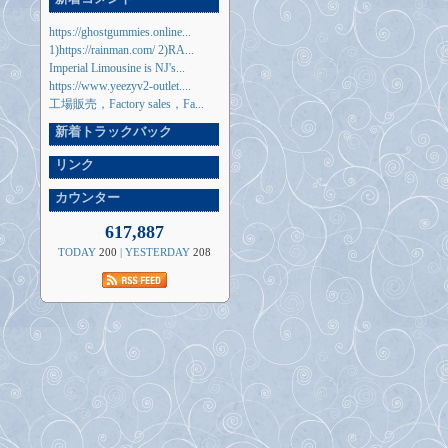
https://ghostgummies.online...
1)https://rainman.com/ 2)RA...
Imperial Limousine is NJ's...
https://www.yeezyv2-outlet....
工場販売，Factory sales，Fa...
新着トラックバック
リンク
カウンター
617,887
TODAY
200
| YESTERDAY
208