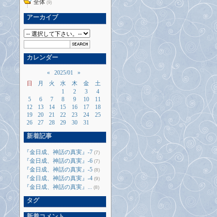
全体
(9)
アーカイブ
カレンダー
«
2025/01
»
日
月
火
水
木
金
土
1
2
3
4
5
6
7
8
9
10
11
12
13
14
15
16
17
18
19
20
21
22
23
24
25
26
27
28
29
30
31
新着記事
『金日成、神話の真実』-7
(7)
『金日成、神話の真実』-6
(7)
『金日成、神話の真実』-5
(8)
『金日成、神話の真実』-4
(9)
『金日成、神話の真実』...
(8)
タグ
新着コメント