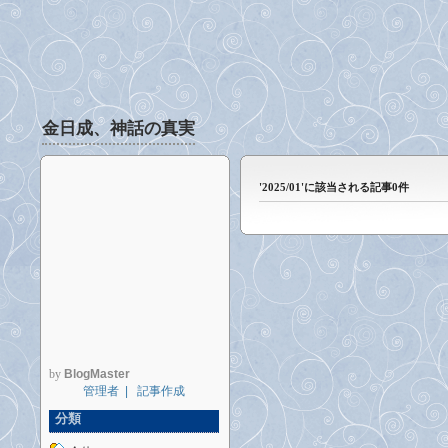
金日成、神話の真実
'2025/01'に該当される記事0件
by
BlogMaster
管理者
|
記事作成
分類