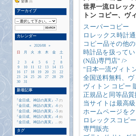
全体
(9)
世界一流ロレック
アーカイブ
トン コピー、ヴィト
スーパーコピー
ロレックス時計通
カレンダー
コピー品その他の
«
2026/08
»
時計品を扱ってい
日
月
火
水
木
金
土
1
(N品)専門店" />
2
3
4
5
6
7
8
9
10
11
12
13
14
15
"日本一流ヴィトン
16
17
18
19
20
21
22
全国送料無料、ヴ
23
24
25
26
27
28
29
30
31
ヴィトン コピー
新着記事
正規品と同等品質
『金日成、神話の真実』-7
(7)
当サイトは最高級
『金日成、神話の真実』-6
(7)
ホームページをク
『金日成、神話の真実』-5
(8)
『金日成、神話の真実』-4
(9)
ロレックスコピー
『金日成、神話の真実』...
(8)
専門販売
タグ