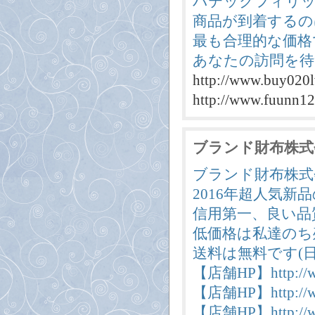
パテックフィリッ
商品が到着するの
最も合理的な価格
あなたの訪問を待
http://www.buy020l
http://www.fuunn12
ブランド財布株式会社i
ブランド財布株式会社i
2016年超人気新
信用第一、良い品
低価格は私達のち
送料は無料です(日
【店舗HP】http://ww
【店舗HP】http://w
【店舗HP】http://ww