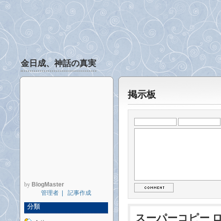
金日成、神話の真実
掲示板
by
BlogMaster
管理者
|
記事作成
分類
スーパーコピー 