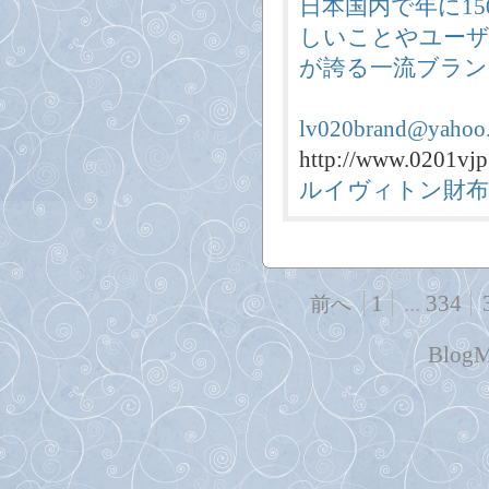
日本国内で年に1
しいことやユー
が誇る一流ブラ
lv020brand@yahoo.
http://www.0201vj
ルイヴィトン財布
1
...
334
前へ
BlogM