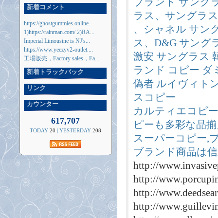
ブランド サング
新着コメント
ラス、サングラス
https://ghostgummies.online...
、シャネル サン
1)https://rainman.com/ 2)RA...
ス、D&G サング
Imperial Limousine is NJ's...
https://www.yeezyv2-outlet....
激安 サングラス 
工場販売，Factory sales，Fa...
ランド コピー 
新着トラックバック
偽者 ルイヴィト
リンク
スコピー
カウンター
カルティエコピー
617,707
ピーも多彩な品揃
TODAY
20
| YESTERDAY
208
スーパーコピー,
ブランド商品は信
http://www.invasive
http://www.porcupi
http://www.deedsear
http://www.guillevi